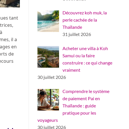
Découvrez koh muk, la
ques tant
perle cachée de la
trices,
Thaïlande
 à
31 juillet 2026
es, il a
tages en
Acheter une villa à Koh
orts de
Samui ou la faire
Secours
construire : ce qui change
vraiment
30 juillet 2026
Comprendre le système
de paiement Pai en
Thaïlande : guide
pratique pour les
voyageurs
30 juillet 2026