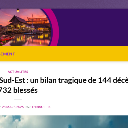
OGEMENT
ACTUALITÉS
ud-Est : un bilan tragique de 144 décè
732 blessés
LE
28 MARS 2025
PAR
THIBAULT R.