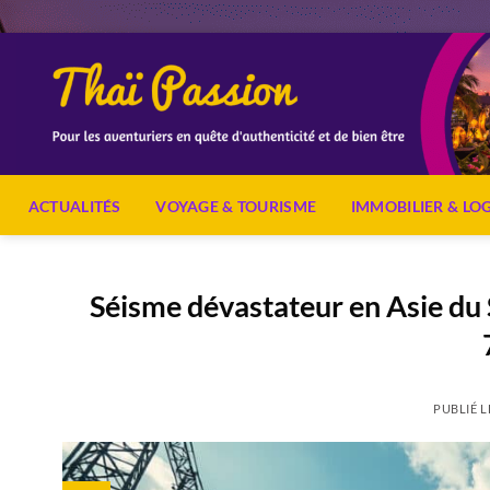
Passer
au
contenu
ACTUALITÉS
VOYAGE & TOURISME
IMMOBILIER & L
Séisme dévastateur en Asie du S
PUBLIÉ 