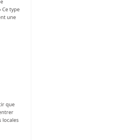
le
» Ce type
ent une
tir que
entrer
 locales