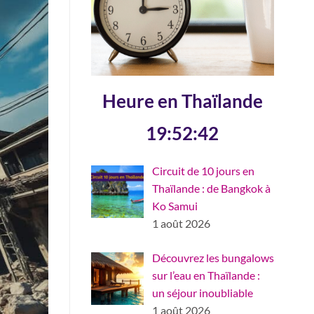
Heure en Thaïlande
19:52:43
Circuit de 10 jours en
Thaïlande : de Bangkok à
Ko Samui
1 août 2026
Découvrez les bungalows
sur l’eau en Thaïlande :
un séjour inoubliable
1 août 2026