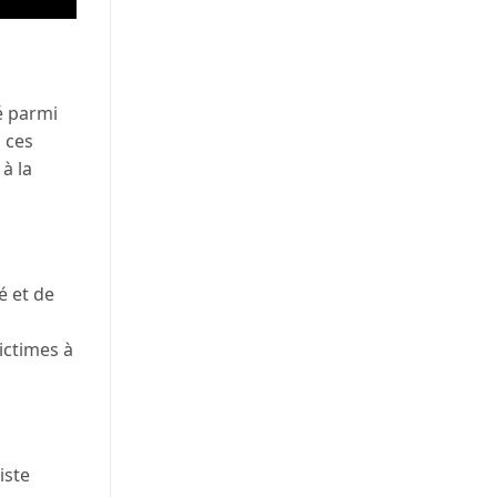
é parmi
 ces
à la
é et de
ictimes à
iste