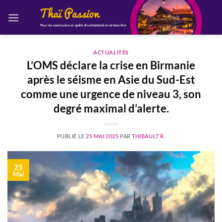
Passer
au
contenu
ACTUALITÉS
L’OMS déclare la crise en Birmanie
après le séisme en Asie du Sud-Est
comme une urgence de niveau 3, son
degré maximal d’alerte.
PUBLIÉ LE
25 MAI 2025
PAR
THIBAULT R.
25
Mai