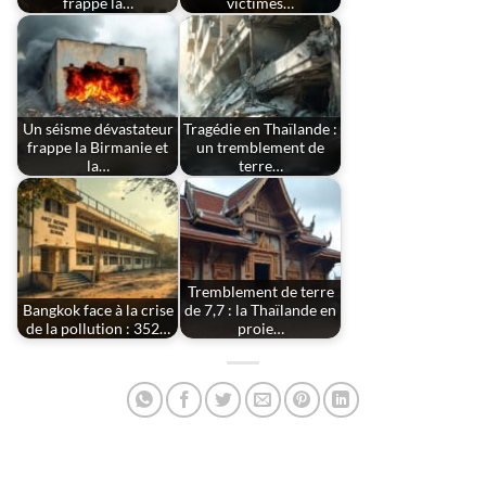
frappe la…
victimes…
Un séisme dévastateur
Tragédie en Thaïlande :
frappe la Birmanie et
un tremblement de
la…
terre…
Tremblement de terre
Bangkok face à la crise
de 7,7 : la Thaïlande en
de la pollution : 352…
proie…