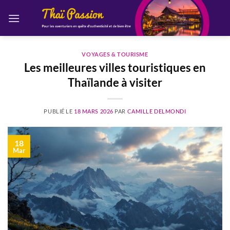
Passer
au
contenu
VOYAGES & TOURISME
Les meilleures villes touristiques en
Thaïlande à visiter
PUBLIÉ LE
18 MARS 2026
PAR
CAMILLE DELMONDI
18
Mar