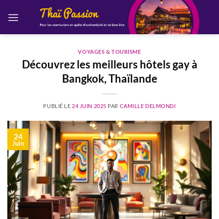
Passer
au
contenu
VOYAGES & TOURISME
Découvrez les meilleurs hôtels gay à
Bangkok, Thaïlande
PUBLIÉ LE
24 JUIN 2025
PAR
CAMILLE DELMONDI
24
Juin