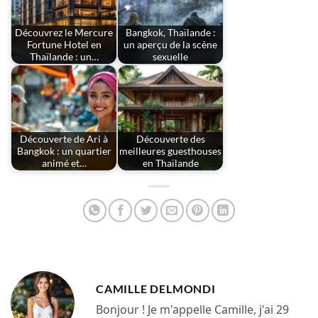
Découvrez le Mercure
Bangkok, Thaïlande :
Fortune Hotel en
un aperçu de la scène
Thaïlande : un…
sexuelle
Découverte de Ari à
Découverte des
Bangkok : un quartier
meilleures guesthouses
animé et…
en Thaïlande
CAMILLE DELMONDI
Bonjour ! Je m'appelle Camille, j'ai 29