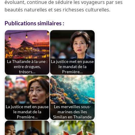
évoluant, continue de séduire les voyageurs par ses
beautés naturelles et ses richesses culturelles.
Publications similaires :
La Thaïlande à la une :
La justice met en pause
entre drogues,
le mandat de la
trésors…
Première…
La justice met en pause
Les merveilles sous-
le mandat de la
marines des îles
Première…
Similan en Thaïlande