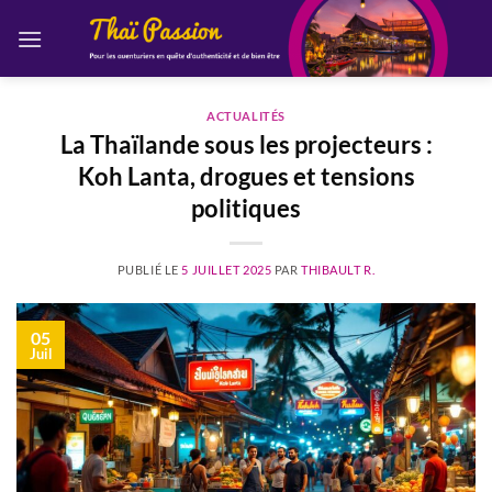
Passer
au
contenu
ACTUALITÉS
La Thaïlande sous les projecteurs :
Koh Lanta, drogues et tensions
politiques
PUBLIÉ LE
5 JUILLET 2025
PAR
THIBAULT R.
05
Juil