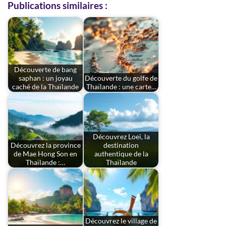
Publications similaires :
Découverte de bang
saphan : un joyau
Découverte du golfe de
caché de la Thaïlande
Thaïlande : une carte…
Découvrez Loei, la
Découvrez la province
destination
de Mae Hong Son en
authentique de la
Thaïlande :…
Thaïlande
Découvrez le village de