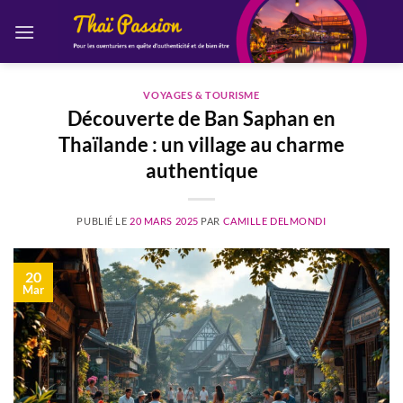
Passer
au
contenu
VOYAGES & TOURISME
Découverte de Ban Saphan en
Thaïlande : un village au charme
authentique
PUBLIÉ LE
20 MARS 2025
PAR
CAMILLE DELMONDI
20
Mar