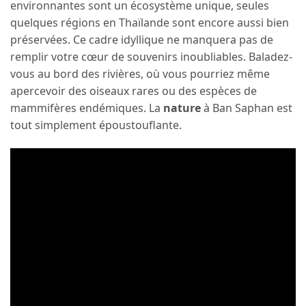
environnantes sont un écosystème unique, seules
quelques régions en Thaïlande sont encore aussi bien
préservées. Ce cadre idyllique ne manquera pas de
remplir votre cœur de souvenirs inoubliables. Baladez-
vous au bord des rivières, où vous pourriez même
apercevoir des oiseaux rares ou des espèces de
mammifères endémiques. La
nature
à Ban Saphan est
tout simplement époustouflante.