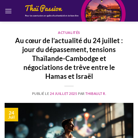
Passer
au
contenu
ACTUALITÉS
Au cœur de l’actualité du 24 juillet :
jour du dépassement, tensions
Thaïlande-Cambodge et
négociations de trêve entre le
Hamas et Israël
PUBLIÉ LE
24 JUILLET 2025
PAR
THIBAULT R.
24
Juil