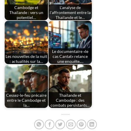
Cambodge et
L'analyse de
Thaïlande : vers un
l'affrontement entre la
potentiel…
Thaïlande et le…
Le documentaire «le
Les nouvelles de la nuit
cas Cantat» relance
: actualités sur la…
une enquête,…
Cessez-le-feu précaire
Thaïlande et
entre le Cambodge et
Cambodge : des
la…
combats persistants…