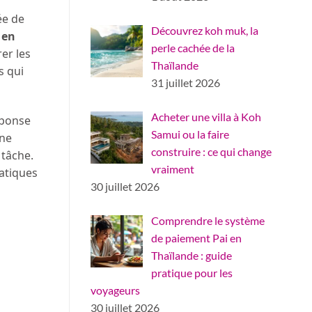
ée de
Découvrez koh muk, la
 en
perle cachée de la
er les
Thaïlande
s qui
31 juillet 2026
Acheter une villa à Koh
éponse
Samui ou la faire
une
construire : ce qui change
 tâche.
vraiment
ratiques
30 juillet 2026
Comprendre le système
de paiement Pai en
Thaïlande : guide
pratique pour les
voyageurs
30 juillet 2026