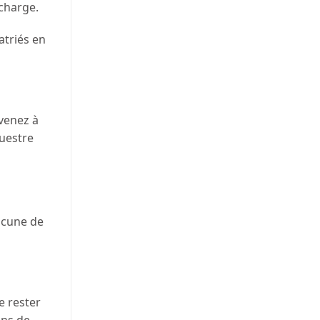
 charge.
atriés en
rvenez à
questre
acune de
e rester
ons de