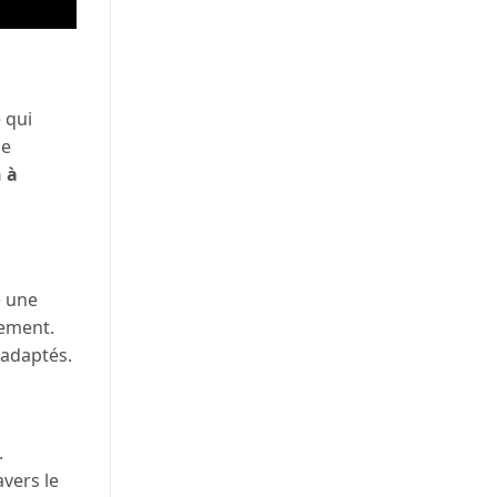
 qui
ne
 à
e une
sement.
 adaptés.
.
vers le