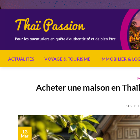
Passer
au
contenu
ACTUALITÉS
VOYAGE & TOURISME
IMMOBILIER & L
I
Acheter une maison en Thaïl
PUBLIÉ 
13
Mar