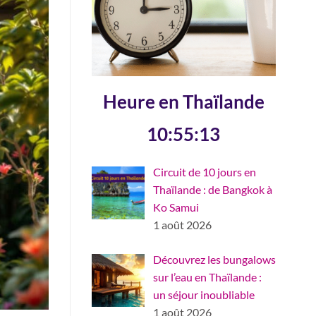
Heure en Thaïlande
10:55:14
Circuit de 10 jours en
Thaïlande : de Bangkok à
Ko Samui
1 août 2026
Découvrez les bungalows
sur l’eau en Thaïlande :
un séjour inoubliable
1 août 2026