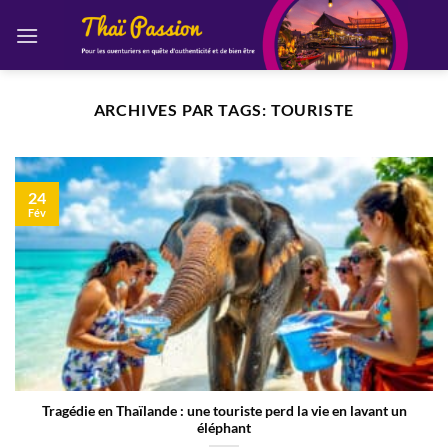
Passer
au
contenu
ARCHIVES PAR TAGS:
TOURISTE
24
Fév
Tragédie en Thaïlande : une touriste perd la vie en lavant un
éléphant