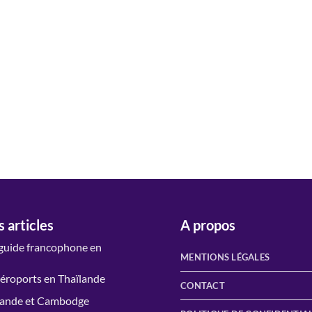
 articles
A propos
 guide francophone en
MENTIONS LÉGALES
aéroports en Thaïlande
CONTACT
lande et Cambodge