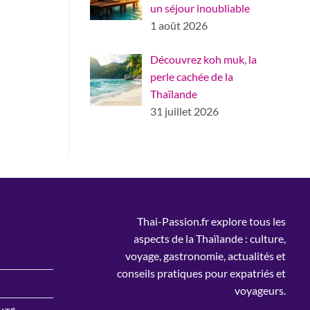
un séjour inoubliable
1 août 2026
Découvrez koh muk, la
perle cachée de la
Thaïlande
31 juillet 2026
Thai-Passion.fr explore tous les
aspects de la Thaïlande : culture,
voyage, gastronomie, actualités et
conseils pratiques pour expatriés et
voyageurs.