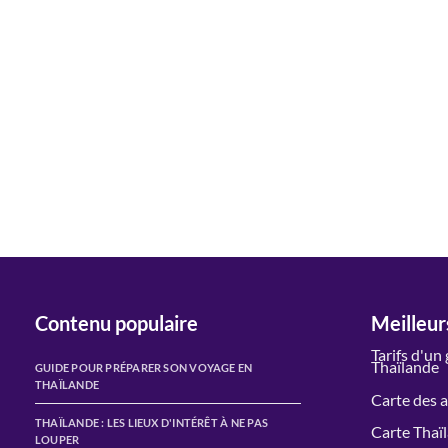
Contenu populaire
Meilleurs
Tarifs d'un
Thaïlande
GUIDE POUR PRÉPARER SON VOYAGE EN
THAÏLANDE
Carte des 
THAÏLANDE : LES LIEUX D'INTÉRÊT À NE PAS
Carte Thaï
LOUPER