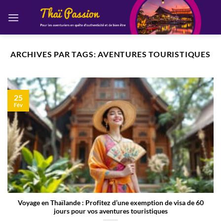
Passer
au
contenu
ARCHIVES PAR TAGS:
AVENTURES TOURISTIQUES
25
Fév
Voyage en Thaïlande : Profitez d’une exemption de visa de 60
jours pour vos aventures touristiques